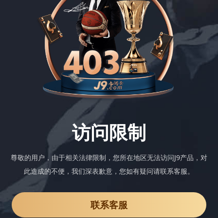
访问限制
尊敬的用户，由于相关法律限制，您所在地区无法访问J9产品，对
此造成的不便，我们深表歉意，您如有疑问请联系客服。
联系客服